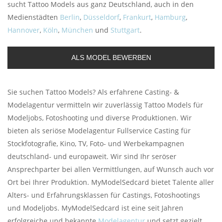
sucht Tattoo Models aus ganz Deutschland, auch in den
Medienstädten
Berlin
,
Düsseldorf
,
Frankurt
,
Hamburg
,
Hannover
,
Köln
,
München
und
Stuttgart
.
ALS MODEL BEWERBEN
Sie suchen Tattoo Models? Als erfahrene Casting- &
Modelagentur vermitteln wir zuverlässig Tattoo Models für
Modeljobs, Fotoshooting und diverse Produktionen. Wir
bieten als seriöse Modelagentur Fullservice Casting für
Stockfotografie, Kino, TV, Foto- und Werbekampagnen
deutschland- und europaweit. Wir sind Ihr seröser
Ansprechparter bei allen Vermittlungen, auf Wunsch auch vor
Ort bei Ihrer Produktion. MyModelSedcard bietet Talente aller
Alters- und Erfahrungsklassen für Castings, Fotoshootings
und Modeljobs. MyModelSedcard ist eine seit Jahren
erfolgreiche und bekannte
Modelagentur
und setzt gezielt